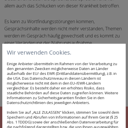
allem auch das Schlucken von dieser Krankheit betroffen.
Es kann zu Wortfindungsstörungen kommen,
Gesprächsinhalte werden nicht mehr verstanden, Themen
werden im Gespräch häufig gewechselt und es kommt zu
einer Veränderung der Nahrungsaufnahme.
Wir verwenden Cookies.
Durch die Therapie und die Beratung rund um das Thema
Einige Anbieter übermitteln im Rahmen von der Verarbeitung zu
Sprechen und Schlucken bietet das Team der Praxis für
den genannten Zwecken möglicherweise Daten an Länder
Logopädie Claudia Kiel in Herford-Elverdissen Patienten,
außerhalb der EU/ des EWR (Drittlanddatenübermittlung), z.B. in
die USA. Das Datenschutzniveau in diesen Ländern ist
die an Demenz erkrankt sind, persönliche und fachliche
möglicherweise nicht mit dem in den EU-/EWR-Ländern
Hilfe an.
vergleichbar. Es besteht daher ein erhöhtes Risiko, dass
staatliche Behörden auf diese Daten zugreifen können. Weitere
Informationen zu Sicherheitsgarantien finden Sie in den
Datenschutzrichtlinien des jeweiligen Anbieters.
Indem Sie auf „ALLE ZULASSEN" klicken, stimmen Sie sowohl dem
Speichern und Abrufen von Informationen auf Ihrem Gerät (§ 25
Das Einbinden des gesamten Umfelds
Abs. 1 TDDDG) sowie der anschließenden Datenverarbeitung für
die nachfolgend dargestellten bzw. die von Ihnen ausgewählten