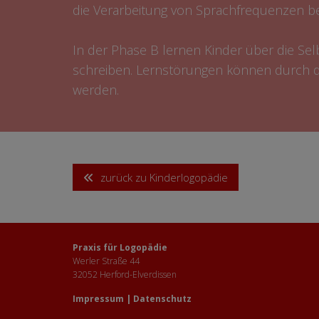
die Verarbeitung von Sprachfrequenzen be
In der Phase B lernen Kinder über die S
schreiben. Lernstörungen können durch 
werden.
zurück zu Kinderlogopädie
Praxis für Logopädie
Werler Straße 44
32052 Herford-Elverdissen
Impressum
|
Datenschutz