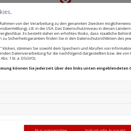
ies.
nstörungen in der Praxis f
im Rahmen von der Verarbeitung zu den genannten Zwecken möglicherwei
nübermittlung), z.B. in die USA. Das Datenschutzniveau in diesen Ländern 
rgleichbar. Es besteht daher ein erhöhtes Risiko, dass staatliche Behör
zu Sicherheitsgarantien finden Sie in den Datenschutzrichtlinien des jew
als auch vor allem die Kinder. Folgen sind Unkonzentrie
 klicken, stimmen Sie sowohl dem Speichern und Abrufen von Information
enden Datenverarbeitung für die nachfolgend dargestellten bzw. die von
nz besitzen, treten Lernschwächen beim Lesen, Schrei
bs. 1 lit. a. DSGVO).
rungen, wie Lese-Rechtschreib-Schwäche, Legasthenie,
immung können Sie jederzeit über den links unten eingeblendeten 
S in Verbindung mit einer Wahrnehmungsstörung in Be
beitung zwischen Gehör und Gehirn gestört. Man spricht
r die Probleme in der Schule verantwortlich sein.
gopädischen Praxis wirkt der Einsatz des AUDIVA-Hö
gerät zu Hause, wird der Übertrag in den Alltag begünst
m individuellen Beratungsgespräch über den Einsatz des
Nur notwendige
Individuelle Auswahl