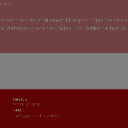
reits.
elbstwahrnehmung mit einem Mikrophon Sprache besser
die Verbindung zwischen Gehör und Gehirn nachweisli
Telefon
052 21 - 92 45 92
E-Mail
info@logopaedie-claudia-kiel.de