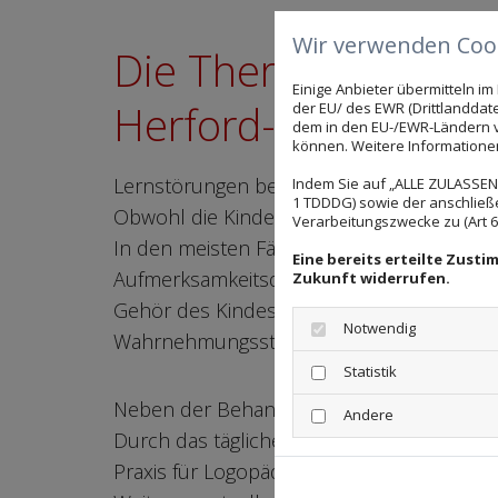
Wir verwenden Cook
Die Therapie bei Ler
Einige Anbieter übermitteln 
Herford-Elverdissen
der EU/ des EWR (Drittlanddate
dem in den EU-/EWR-Ländern ve
können. Weitere Informationen 
Lernstörungen belasten sowohl die Eltern 
Indem Sie auf „ALLE ZULASSEN"
1 TDDDG) sowie der anschließ
Obwohl die Kinder eine normale Intellige
Verarbeitungszwecke zu (Art 6 A
In den meisten Fällen treten die Lernstö
Eine bereits erteilte Zust
Aufmerksamkeitsdefizite wie ADS und ADH
Zukunft widerrufen.
Gehör des Kindes intakt ist, ist die Verar
Notwendig
Wahrnehmungsstörung (AVWS). Dies kann fü
Statistik
Neben der Behandlung von AVWS in der lo
Andere
Durch das tägliche Üben mit dem Trainings
Praxis für Logopädie Claudia Kiel in eine