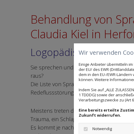
Behandlung von Spra
Claudia Kiel in Herf
Logopädische Behandl
Wir verwenden Cook
Einige Anbieter übermitteln 
Sie sprechen undeutlich oder stottern? E
der EU/ des EWR (Drittlanddate
dem in den EU-/EWR-Ländern ve
raus?
können. Weitere Informationen 
Die Liste von Sprachschwierigkeiten ist la
Indem Sie auf „ALLE ZULASSEN"
Redeflussstörung, Schluckstörungen oder 
1 TDDDG) sowie der anschließ
Verarbeitungszwecke zu (Art 6 A
Meistens treten diverse Störungsbilder be
Eine bereits erteilte Zust
Zukunft widerrufen.
Trauma, ein Schlaganfall aber auch Chore
Es kommt je nach Krankheitsbild nicht nu
Notwendig