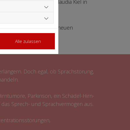
raxis für Logopädie Claudia Kiel in
auch diesen Prozess der neuen
Alle zulassen
verlängern. Doch egal, ob Sprachstörung,
handeln.
Hirntumore, Parkinson, ein Schädel-Hirn-
uf das Sprech- und Sprachvermögen aus.
zentrationsstörungen,