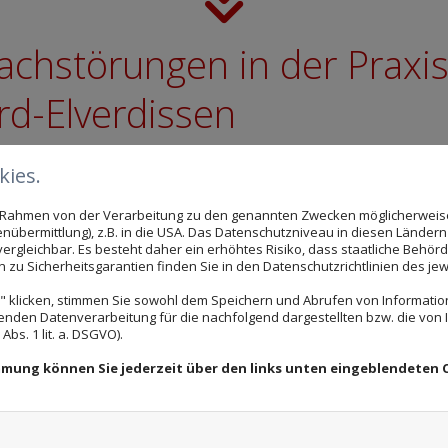
chstörungen in der Praxis
ord-Elverdissen
ung von Erwachsenen:
ies.
im Rahmen von der Verarbeitung zu den genannten Zwecken möglicherwei
s fällt Ihnen schwer Gesprächen zu folgen? Sie haben 
nübermittlung), z.B. in die USA. Das Datenschutzniveau in diesen Ländern 
rgleichbar. Es besteht daher ein erhöhtes Risiko, dass staatliche Behör
zu Sicherheitsgarantien finden Sie in den Datenschutzrichtlinien des jew
ng und lässt sich je nach Störung beliebig verlängern. D
 klicken, stimmen Sie sowohl dem Speichern und Abrufen von Information
Stimmstörung, die Logopädie hilft, diese Probleme zu
enden Datenverarbeitung für die nachfolgend dargestellten bzw. die von
bs. 1 lit. a. DSGVO).
i Erwachsenen in Kombination mit einer Krankheit auf. 
immung können Sie jederzeit über den links unten eingeblendeten 
a Huntington, ALS und Multiple Sklerose wirken sich a
r zu zentralen Sprachstörungen, sondern auch zu Kon