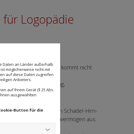
 für Logopädie
se Daten an Länder außerhalb
das Wort im Kopf, aber es kommt nicht
ist möglicherweise nicht mit
den auf diese Daten zugreifen
eiligen Anbieters.
och egal, ob Sprachstörung,
en auf Ihrem Gerät (§ 25 Abs.
 behandeln.
 Ihnen ausgewählten
Hirntumore, Parkinson, ein Schädel-Hirn-
Cookie-Button für die
uf das Sprach- und Sprechvermögen aus.
zentrationsstörungen,